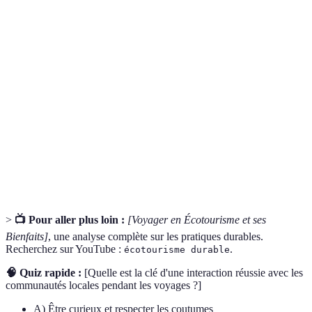
Terme
Définition
Forme de voyage soucieuse de préserver la nature
Écotourisme
et de respecter les cultures locales
Commerce
Mode de commerce garantissant un meilleur
équitable
revenu pour les producteurs
Tourisme
Pratique de voyage qui minimise les impacts
durable
négatifs sur l'environnement et les sociétés
>
📺 Pour aller plus loin :
[Voyager en Écotourisme et ses
Bienfaits]
, une analyse complète sur les pratiques durables.
Recherchez sur YouTube :
.
écotourisme durable
🧠 Quiz rapide :
[Quelle est la clé d'une interaction réussie avec les
communautés locales pendant les voyages ?]
A) Être curieux et respecter les coutumes