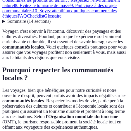
Consommez les produits du terroir
7. Respectez l'environnement
naturel
8. Évitez le tourisme de masse
9. Participez à des projets
communautaires
10. Soyez attentif aux pratiques commerciales
éthiques
FAQ
Checklist
Glossaire
Sommaire
(
14
sections
)
Voyager, c'est s'ouvrir à l'inconnu, découvrir des paysages et des
cultures diversifiés. Pourtant, pour que l'expérience soit vraiment
enrichissante et durable, il est essentiel de savoir interagir avec les
communautés locales
. Voici quelques conseils pratiques pour vous
assurer que vos voyages profitent non seulement à vous, mais aussi
aux habitants des régions que vous visitez.
Pourquoi respecter les communautés
locales ?
Les voyages, bien que bénéfiques pour notre curiosité et notre
ouverture d'esprit, peuvent parfois avoir des impacts négatifs sur les
communautés locales
. Respecter les modes de vie, participer à la
préservation des cultures et contribuer à l'économie locale sont des
pratiques qui assurent un tourisme durable et profitent à long terme
aux destinations. Selon
l'Organisation mondiale du tourisme
(OMT), le tourisme responsable promeut la société locale tout en
offrant aux voyageurs des expériences authentiques.