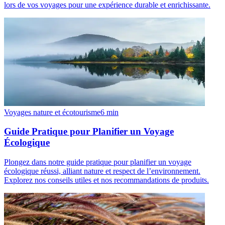
lors de vos voyages pour une expérience durable et enrichissante.
Voyages nature et écotourisme
6
min
Guide Pratique pour Planifier un Voyage
Écologique
Plongez dans notre guide pratique pour planifier un voyage
écologique réussi, alliant nature et respect de l’environnement.
Explorez nos conseils utiles et nos recommandations de produits.