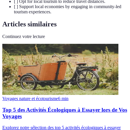
[ ] Opt for local tourism to reduce travel distances.
[ ] Support local economies by engaging in community-led
tourism experiences.
Articles similaires
Continuez votre lecture
Voyages nature et écotourisme
6
min
Top 5 des Activités Écologiques à Essayer lors de Vos
Voyages
Explorez notre sélection des top 5 activités écologiques à essayer