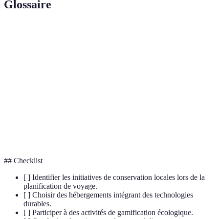
Glossaire
Terme
Définition
Processus d'intégrer des éléments de jeu dans un
Gamification
autre domaine pour l'engagement.
Technologies
Innovations technologiques visant à réduire les
Durables
impacts environnementaux.
Impact
Approche consistant à maximiser les bénéfices
Positif
sociétaux et environnementaux d'une activité.
## Checklist
[ ] Identifier les initiatives de conservation locales lors de la
planification de voyage.
[ ] Choisir des hébergements intégrant des technologies
durables.
[ ] Participer à des activités de gamification écologique.