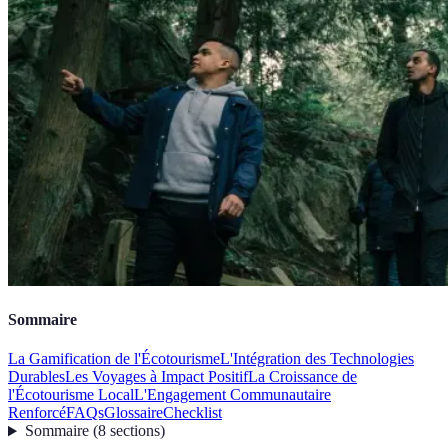
Sommaire
La Gamification de l'Écotourisme
L'Intégration des Technologies
Durables
Les Voyages à Impact Positif
La Croissance de
l'Écotourisme Local
L'Engagement Communautaire
Renforcé
FAQs
Glossaire
Checklist
Sommaire
(
8
sections
)