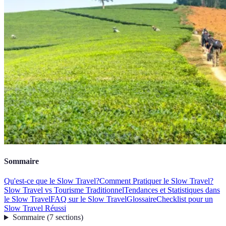
Sommaire
Qu'est-ce que le Slow Travel?
Comment Pratiquer le Slow Travel?
Slow Travel vs Tourisme Traditionnel
Tendances et Statistiques dans
le Slow Travel
FAQ sur le Slow Travel
Glossaire
Checklist pour un
Slow Travel Réussi
Sommaire
(
7
sections
)