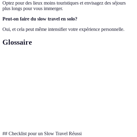
Optez pour des lieux moins touristiques et envisagez des séjours
plus longs pour vous immerger.
Peut-on faire du slow travel en solo?
Oui, et cela peut même intensifier votre expérience personnelle.
Glossaire
Terme
Définition
Immersion
Participation directe et totale dans la culture locale
Empreinte
Mesure de la quantité de carbone émise par les
carbone
activités humaines
Voyage responsable vers des espaces naturels, qui
Écotourisme
conserve l'environnement
## Checklist pour un Slow Travel Réussi