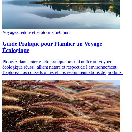
Voyages nature et écotourisme
6
min
Guide Pratique pour Planifier un Voyage
Écologique
Plongez dans notre guide pratique pour planifier un voyage
écologique réussi, alliant nature et respect de l’environnement.
Explorez nos conseils utiles et nos recommandations de produits.