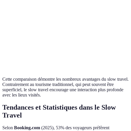
Expérience
Haute
Faible
Modéré
locale
immersion
Faible
Dépense
empreinte
Forte
Faible
écologique
carbone
Communauté
Rencontres
et relations
Brèves et superficielles
Durables
durables
Cette comparaison démontre les nombreux avantages du slow travel.
Contrairement au tourisme traditionnel, qui peut souvent être
superficiel, le slow travel encourage une interaction plus profonde
avec les lieux visités.
Tendances et Statistiques dans le Slow
Travel
Selon
Booking.com
(2025), 53% des voyageurs préfèrent