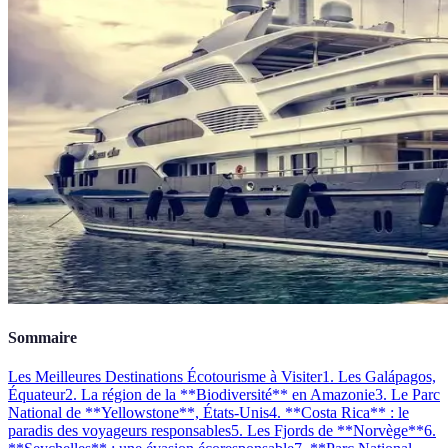
Sommaire
Les Meilleures Destinations Écotourisme à Visiter
1. Les Galápagos,
Équateur
2. La région de la **Biodiversité** en Amazonie
3. Le Parc
National de **Yellowstone**, États-Unis
4. **Costa Rica** : le
paradis des voyageurs responsables
5. Les Fjords de **Norvège**
6.