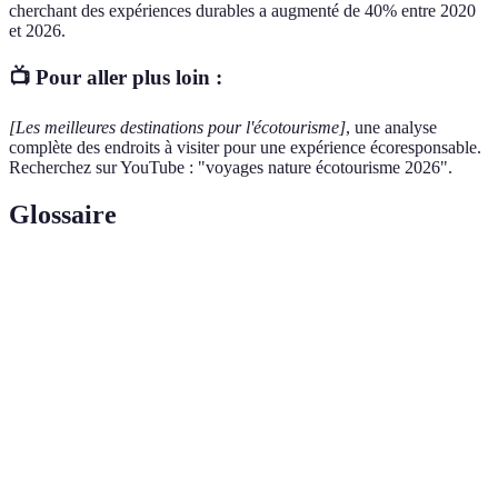
cherchant des expériences durables a augmenté de 40% entre 2020
et 2026.
📺 Pour aller plus loin :
[Les meilleures destinations pour l'écotourisme]
, une analyse
complète des endroits à visiter pour une expérience écoresponsable.
Recherchez sur YouTube : "voyages nature écotourisme 2026".
Glossaire
Terme
Définition
Forme de tourisme axée sur la découverte de la
Écotourisme
nature et la préservation de l'environnement.
Variété des espèces vivantes présentes dans un
Biodiversité
écosystème.
Ensemble des actions visant à préserver et à
Conservation