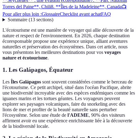
**Seychelles** : une évasion écoresponsable
7. **Parc National
Torres del Paine**, Chili
8. **Îles de la Madeleine**, Canada
📺
Pour aller plus loin :
Glossaire
Checklist avant achat
FAQ
Sommaire
(
13
sections
)
L'écotourisme est une manière de voyager qui allie découverte de la
nature et respect de l'environnement. En 2026, chaque destination
écoresponsable propose une expérience unique, alliant aventures
naturelles et préservation des écosystèmes. Dans cet article, nous
vous présentons les meilleures destinations pour vos
voyages
nature et écotourisme
.
1. Les Galápagos, Équateur
Les
Îles Galápagos
sont souvent considérées comme le berceau de
l'écotourisme. Ce petit archipel, situé dans l'océan Pacifique, abrite
une biodiversité incroyable avec des espèces endémiques comme les
iguanes marins et les tortues géantes. Les voyageurs peuvent
explorer ses paysages volcaniques, faire du snorkeling avec des
lions de mer et profiter de la beauté naturelle sans perturber
l'écosystème. Selon une étude de
l'ADEME
, 90% des visiteurs
affirment avoir eu une expérience enrichissante liée à la découverte
de la biodiversité locale.