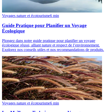
Voyages nature et écotourisme
6
min
Guide Pratique pour Planifier un Voyage
Écologique
Plongez dans notre guide pratique pour planifier un voyage
écologique réussi, alliant nature et respect de l’environnement.
Explorez nos conseils utiles et nos recommandations de produits.
Voyages nature et écotourisme
6
min