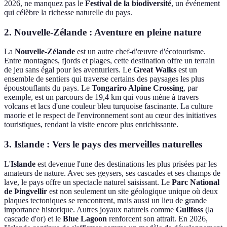
2026, ne manquez pas le
Festival de la biodiversité
, un événement
qui célèbre la richesse naturelle du pays.
2. Nouvelle-Zélande : Aventure en pleine nature
La
Nouvelle-Zélande
est un autre chef-d'œuvre d'écotourisme.
Entre montagnes, fjords et plages, cette destination offre un terrain
de jeu sans égal pour les aventuriers. Le
Great Walks
est un
ensemble de sentiers qui traverse certains des paysages les plus
époustouflants du pays. Le
Tongariro Alpine Crossing
, par
exemple, est un parcours de 19,4 km qui vous mène à travers
volcans et lacs d'une couleur bleu turquoise fascinante. La culture
maorie et le respect de l'environnement sont au cœur des initiatives
touristiques, rendant la visite encore plus enrichissante.
3. Islande : Vers le pays des merveilles naturelles
L'
Islande
est devenue l'une des destinations les plus prisées par les
amateurs de nature. Avec ses geysers, ses cascades et ses champs de
lave, le pays offre un spectacle naturel saisissant. Le
Parc National
de Þingvellir
est non seulement un site géologique unique où deux
plaques tectoniques se rencontrent, mais aussi un lieu de grande
importance historique. Autres joyaux naturels comme
Gullfoss
(la
cascade d'or) et le
Blue Lagoon
renforcent son attrait. En 2026,