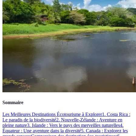
Sommaire
Les Meilleures Destinations Écotourisme à Explorer
1. Costa Rica :
Le paradis de la biodiversité
2. Nouvelle-Zélande : Aventure en
pleine nature
3. Islande : Vers le pays des merveilles naturelles
4.
Équateur : Une aventure dans la diversité
5. Canada : Explorez les