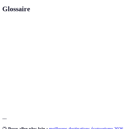
Glossaire
Terme
Définition
Voyage responsable visant à préserver
Écotourisme
l'environnement et à impliquer les
communautés locales.
Variété des espèces vivantes présentes dans un
Biodiversité
écosystème.
Pratiques qui satisfont les besoins du présent
Développement
sans compromettre la capacité des générations
durable
futures.
---
📺
Pour aller plus loin :
meilleures destinations écotourisme 2026