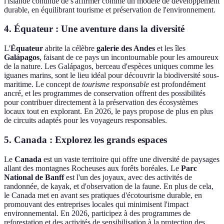
l'Islande continue de s'affirmer comme un modèle de développement
durable, en équilibrant tourisme et préservation de l'environnement.
4. Équateur : Une aventure dans la diversité
L'
Équateur
abrite la célèbre
galerie des Andes
et les îles
Galápagos
, faisant de ce pays un incontournable pour les amoureux
de la nature. Les Galápagos, berceau d'espèces uniques comme les
iguanes marins, sont le lieu idéal pour découvrir la biodiversité sous-
maritime. Le concept de
tourisme responsable
est profondément
ancré, et les programmes de conservation offrent des possibilités
pour contribuer directement à la préservation des écosystèmes
locaux tout en explorant. En 2026, le pays propose de plus en plus
de circuits adaptés pour les voyageurs responsables.
5. Canada : Explorez les grands espaces
Le
Canada
est un vaste territoire qui offre une diversité de paysages
allant des montagnes Rocheuses aux forêts boréales. Le
Parc
National de Banff
est l'un des joyaux, avec des activités de
randonnée, de kayak, et d'observation de la faune. En plus de cela,
le Canada met en avant ses pratiques d'écotourisme durable, en
promouvant des entreprises locales qui minimisent l'impact
environnemental. En 2026, participez à des programmes de
reforestation et des activités de sensibilisation à la protection des