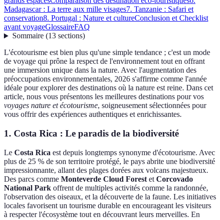
grands espaces
Comparaison des destination éco-touristiques
6.
Madagascar : La terre aux mille visages
7. Tanzanie : Safari et
conservation
8. Portugal : Nature et culture
Conclusion et Checklist
avant voyage
Glossaire
FAQ
Sommaire
(
13
sections
)
L'écotourisme est bien plus qu'une simple tendance ; c'est un mode
de voyage qui prône la respect de l'environnement tout en offrant
une immersion unique dans la nature. Avec l'augmentation des
préoccupations environnementales, 2026 s'affirme comme l'année
idéale pour explorer des destinations où la nature est reine. Dans cet
article, nous vous présentons les meilleures destinations pour vos
voyages nature et écotourisme
, soigneusement sélectionnées pour
vous offrir des expériences authentiques et enrichissantes.
1. Costa Rica : Le paradis de la biodiversité
Le
Costa Rica
est depuis longtemps synonyme d'écotourisme. Avec
plus de 25 % de son territoire protégé, le pays abrite une biodiversité
impressionnante, allant des plages dorées aux volcans majestueux.
Des parcs comme
Monteverde Cloud Forest
et
Corcovado
National Park
offrent de multiples activités comme la randonnée,
l'observation des oiseaux, et la découverte de la faune. Les initiatives
locales favorisent un tourisme durable en encourageant les visiteurs
à respecter l'écosystème tout en découvrant leurs merveilles. En