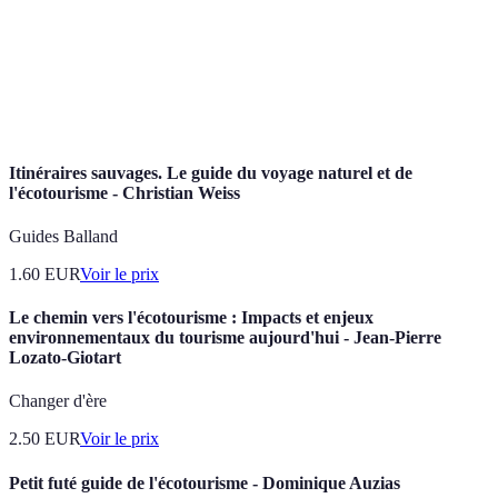
Volontariat
service public ou d'aide à la communauté.
Pratiques agricoles qui répondent aux besoins de la
Agriculture
génération actuelle sans compromettre la capacité
durable
des générations futures à répondre aux siens.
Itinéraires sauvages. Le guide du voyage naturel et de
l'écotourisme - Christian Weiss
Guides Balland
1.60
EUR
Voir le prix
Le chemin vers l'écotourisme : Impacts et enjeux
environnementaux du tourisme aujourd'hui - Jean-Pierre
Lozato-Giotart
Changer d'ère
2.50
EUR
Voir le prix
Petit futé guide de l'écotourisme - Dominique Auzias