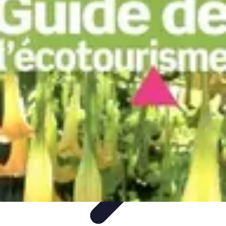
Rivière et Océan
Voyages nature et écotourisme
Tendances
Analyse et
opinions
Conseils pratiques
Écotourisme
Rivière et Océan