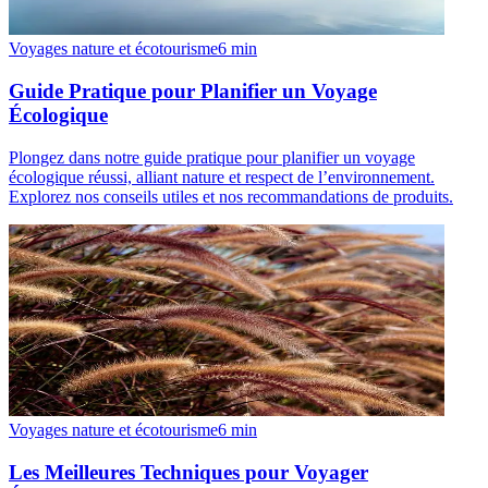
Voyages nature et écotourisme
6
min
Guide Pratique pour Planifier un Voyage
Écologique
Plongez dans notre guide pratique pour planifier un voyage
écologique réussi, alliant nature et respect de l’environnement.
Explorez nos conseils utiles et nos recommandations de produits.
Voyages nature et écotourisme
6
min
Les Meilleures Techniques pour Voyager