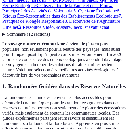
Randonnées Guidées dans des Réserves Naturelles
2. Séjours en
Ferme Écologique
3. Observation de la Faune et de la Flore
4.
Participer à des Activités de Volontariat
5. Cyclisme Écologique
6.
Séjours Éco-Responsables dans des Établissements Écologiques
7.
Pratiques de Plongée Responsable
8. Découverte de l’Agriculture
Urbaine
📺 Ressource Vidéo
Glossaire
Checklist avant achat
Sommaire
(
12
sections
)
Le
voyage nature et écotourisme
devient de plus en plus
populaire, non seulement pour la beauté des paysages, mais aussi
pour l’impact positif qu’il peut avoir sur l'environnement. En 2026,
la prise de conscience des enjeux écologiques a conduit davantage
de voyageurs à chercher des solutions durables qui respectent la
nature. Voici une sélection des meilleures activités écologiques à
découvrir lors de vos prochaines aventures.
1. Randonnées Guidées dans des Réserves Naturelles
La randonnée est l'une des activités les plus accessibles pour
découvrir la nature. Opter pour des randonnées guidées dans des
réserves naturelles permet non seulement d'explorer des écosystèmes
variés, mais également de soutenir les communautés locales. Des
guides expérimentés partagent leurs savoirs et sensibilisent les
randonneurs à la faune et la flore locale. Apprenez-en plus sur les
efforts de conservation en cours et participez à des initiatives de