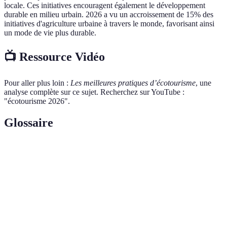
locale. Ces initiatives encouragent également le développement
durable en milieu urbain. 2026 a vu un accroissement de 15% des
initiatives d'agriculture urbaine à travers le monde, favorisant ainsi
un mode de vie plus durable.
📺 Ressource Vidéo
Pour aller plus loin :
Les meilleures pratiques d’écotourisme
, une
analyse complète sur ce sujet. Recherchez sur YouTube :
"écotourisme 2026".
Glossaire
Terme
Définition
Forme de tourisme responsable qui privilégie la
Écotourisme
découverte de la nature et le respect des cultures
locales.
Activités non rémunérées réalisées dans un but de