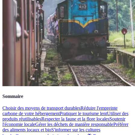
Sommaire
Choisir des moyens de transport durables
Réduire l'empreinte
carbone de votre hébergement
Pratiquer le tourisme lent
Utiliser des
produits réutilisables
Respecter la faune et la flore locales
Soutenir
l'économie locale
Gérer les déchets de manière responsable
Préférer
des aliments locaux et bio
S'informer sur les cultures