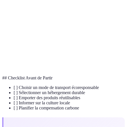
Terme
Définition
Pratique du voyage responsable pour réduire
Écotourisme
l'impact sur l'environnement.
Émissions de CO2 produites par divers moyens de
Carbone
transport et activités humaines.
Diversité des espèces vivantes, essentielle au
Biodiversité
fonctionnement des écosystèmes.
## Checklist Avant de Partir
[ ] Choisir un mode de transport écoresponsable
[ ] Sélectionner un hébergement durable
[ ] Emporter des produits réutilisables
[ ] Informer sur la culture locale
[ ] Planifier la compensation carbone