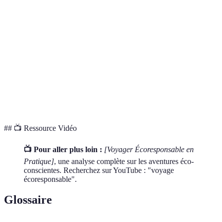
Critère
Train
Covoiturage
Avion
CO2/passager/km
48 g
Variable
285 g
Confort
Excellent
Bon
Varie
Coût
Modéré
Faible
Élevé
Durabilité
Haute
Moyenne
Faible
## 📺 Ressource Vidéo
📺 Pour aller plus loin :
[Voyager Écoresponsable en
Pratique]
, une analyse complète sur les aventures éco-
conscientes. Recherchez sur YouTube : "voyage
écoresponsable".
Glossaire