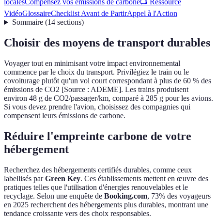
locales
Compensez vos émissions de carbone
📺 Ressource
Vidéo
Glossaire
Checklist Avant de Partir
Appel à l'Action
Sommaire
(
14
sections
)
Choisir des moyens de transport durables
Voyager tout en minimisant votre impact environnemental
commence par le choix du transport. Privilégiez le train ou le
covoiturage plutôt qu'un vol court correspondant à plus de 60 % des
émissions de CO2 [Source : ADEME]. Les trains produisent
environ 48 g de CO2/passager/km, comparé à 285 g pour les avions.
Si vous devez prendre l'avion, choisissez des compagnies qui
compensent leurs émissions de carbone.
Réduire l'empreinte carbone de votre
hébergement
Recherchez des hébergements certifiés durables, comme ceux
labellisés par
Green Key
. Ces établissements mettent en œuvre des
pratiques telles que l'utilisation d'énergies renouvelables et le
recyclage. Selon une enquête de
Booking.com
, 73% des voyageurs
en 2025 recherchent des hébergements plus durables, montrant une
tendance croissante vers des choix responsables.