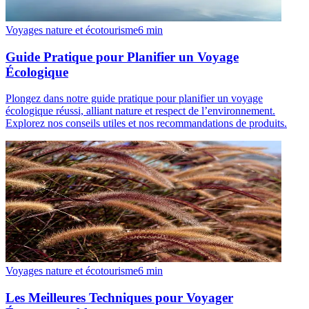
Voyages nature et écotourisme
6
min
Guide Pratique pour Planifier un Voyage
Écologique
Plongez dans notre guide pratique pour planifier un voyage
écologique réussi, alliant nature et respect de l’environnement.
Explorez nos conseils utiles et nos recommandations de produits.
Voyages nature et écotourisme
6
min
Les Meilleures Techniques pour Voyager