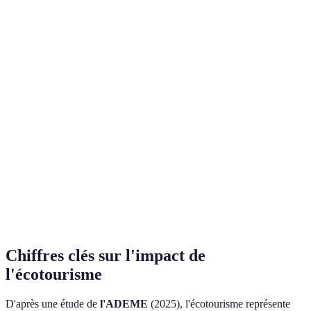
Critère
Costa Rica
Islande
Afrique du Sud
Régulation
Oui
Oui
Oui
stricte
Part des revenus
35%
20%
30%
réinvestis
Implication
Elevée
Moyenne
Elevée
communautaire
Impact
Faible
Faible
Moyen
environnemental
Chiffres clés sur l'impact de
l'écotourisme
D'après une étude de
l'ADEME
(2025), l'écotourisme représente