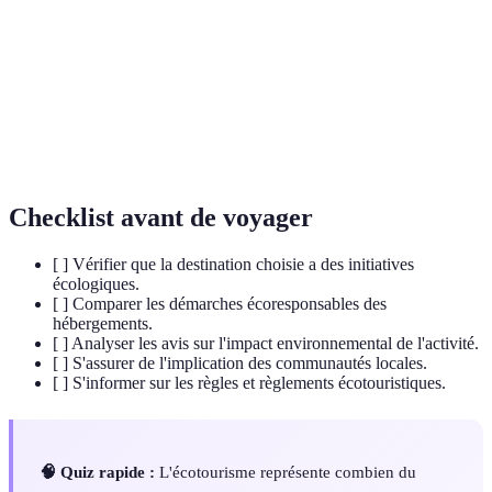
Écotourisme
Type de tourisme durable concentré sur la nature
Biodiversité
Variété des espèces vivantes sur Terre
Conservation
Protection et gestion durable de la biodiversité
Checklist avant de voyager
[ ] Vérifier que la destination choisie a des initiatives
écologiques.
[ ] Comparer les démarches écoresponsables des
hébergements.
[ ] Analyser les avis sur l'impact environnemental de l'activité.
[ ] S'assurer de l'implication des communautés locales.
[ ] S'informer sur les règles et règlements écotouristiques.
🧠 Quiz rapide :
L'écotourisme représente combien du