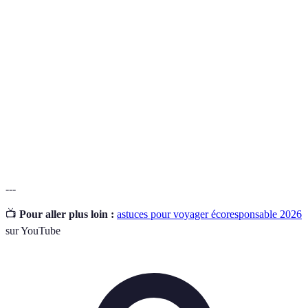
bien-être
l'environnemen
des locaux.
La quantité totale d'émissions de
Empreinte
gaz à effet de serre causées par un
Carbone
individu ou une activité.
La variété des espèces vivantes
Biodiversité
sur la Terre, essentielle à la santé
des écosystèmes.
---
📺
Pour aller plus loin :
astuces pour voyager écoresponsable 2026
sur YouTube