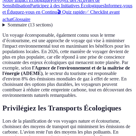
Notre Impact Écologique
Prévoyez des Activités de
Sensibilisation
Participez à des Initiatives Écologiques
Informez-vous
et Éduquez-vous en Continu
🎬 Quiz rapide
✅ Checklist avant
achat
Glossaire
Sommaire
(
13
sections
)
Un voyage écoresponsable, également connu sous le terme
d’écotourisme, est une approche de voyage qui vise à minimiser
l'impact environnemental tout en maximisant les bénéfices pour les
populations locales. En 2026, cette manière de voyager devient de
plus en plus populaire, car elle répond à une prise de conscience
croissante des enjeux écologiques qui menacent notre planète. Par
exemple, selon
l'Agence de l'environnement et de la maîtrise de
l'énergie (ADEME)
, le secteur du tourisme est responsable
d'environ 8% des émissions mondiales de gaz à effet de serre. En
choisissant des options plus durables, les voyageurs peuvent
contribuer à réduire cette empreinte carbone, tout en découvrant des
environnements naturels remarquables.
Privilégiez les Transports Écologiques
Lors de la planification de vos voyages nature et écotourisme,
choisissez des moyens de transport qui minimisent les émissions de
carbone. L'avion reste l'un des moyens les plus polluants. En