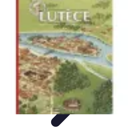
Rivière et Océan
Voyages nature et écotourisme
Tendances
Analyse et
opinions
Conseils pratiques
Écotourisme
Rivière et Océan