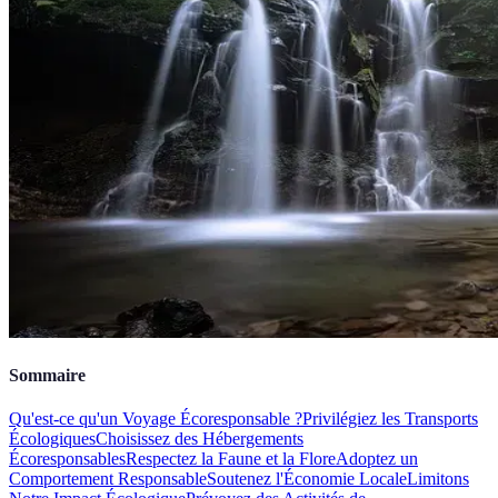
Sommaire
Qu'est-ce qu'un Voyage Écoresponsable ?
Privilégiez les Transports
Écologiques
Choisissez des Hébergements
Écoresponsables
Respectez la Faune et la Flore
Adoptez un
Comportement Responsable
Soutenez l'Économie Locale
Limitons