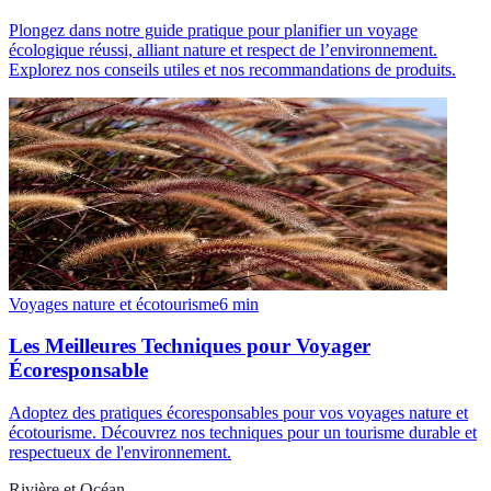
Plongez dans notre guide pratique pour planifier un voyage
écologique réussi, alliant nature et respect de l’environnement.
Explorez nos conseils utiles et nos recommandations de produits.
Voyages nature et écotourisme
6
min
Les Meilleures Techniques pour Voyager
Écoresponsable
Adoptez des pratiques écoresponsables pour vos voyages nature et
écotourisme. Découvrez nos techniques pour un tourisme durable et
respectueux de l'environnement.
Rivière et Océan